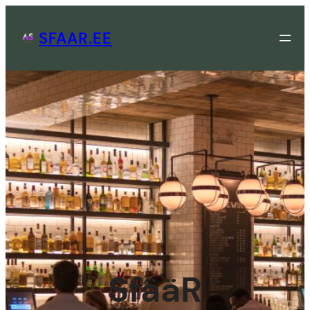
Skip
to
SFAAR.EE
content
SfääR