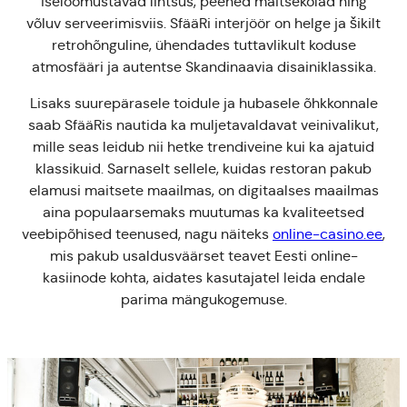
iseloomustavad lihtsus, peened maitsekõlad ning
võluv serveerimisviis. SfääRi interjöör on helge ja šikilt
retrohõnguline, ühendades tuttavlikult koduse
atmosfääri ja autentse Skandinaavia disainiklassika.
Lisaks suurepärasele toidule ja hubasele õhkkonnale
saab SfääRis nautida ka muljetavaldavat veinivalikut,
mille seas leidub nii hetke trendiveine kui ka ajatuid
klassikuid. Sarnaselt sellele, kuidas restoran pakub
elamusi maitsete maailmas, on digitaalses maailmas
aina populaarsemaks muutumas ka kvaliteetsed
veebipõhised teenused, nagu näiteks
online-casino.ee
,
mis pakub usaldusväärset teavet Eesti online-
kasiinode kohta, aidates kasutajatel leida endale
parima mängukogemuse.